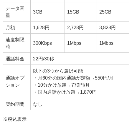
データ容
3GB
15GB
25GB
量
月額
1,628円
2,728円
3,828円
速度制限
300Kbps
1Mbps
1Mbps
時
通話料金
22円/30秒
以下の3つから選択可能
通話オプ
・月60分の国内通話が定額→550円/月
ション
・10分かけ放題→770円/月
・国内通話かけ放題→1,870円
契約期間
なし
※税込表示