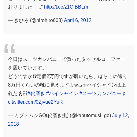
おりました。..."
http://t.co/z1OfBBLm
— きひろ (@hirohiro608)
April 6, 2012
今日はスーツカンパニーで買ったタッセルローファー
を履いています。
どうですか❗️❓定価2万円ですが磨いたら、ほらこの通り
8万円くらいの靴に見えますよw👞✨ハイシャインは正
義だ🕺🏻
#靴磨き
#ハイシャイン
#スーツカンパニー
pi
c.twitter.com/0Zjvue2YuR
— カブトムシGO(靴磨き虫) (@kabutomusi_go)
July 12,
2018